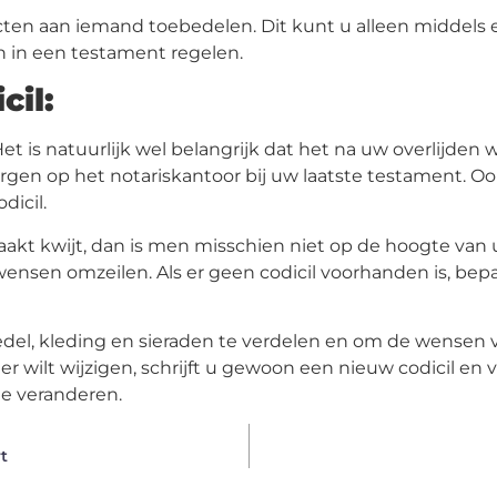
fecten aan iemand toebedelen. Dit kunt u alleen middels
n in een testament regelen.
cil:
Het is natuurlijk wel belangrijk dat het na uw overlijde
ergen op het notariskantoor bij uw laatste testament. O
dicil.
 raakt kwijt, dan is men misschien niet op de hoogte va
ensen omzeilen. Als er geen codicil voorhanden is, be
edel, kleding en sieraden te verdelen en om de wensen v
 wilt wijzigen, schrijft u gewoon een nieuw codicil en v
e veranderen.
t