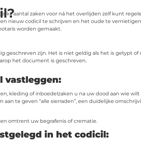
il?
erkt aantal zaken voor ná het overlijden zelf kunt rege
en nieuw codicil te schrijven en het oude te vernietigen.
 notaris worden gemaakt.
eschreven zijn. Het is niet geldig als het is getypt of
aarop het document is geschreven.
l vastleggen:
aden, kleding of inboedelzaken u na uw dood aan wie wil
an te geven “alle sierraden”, een duidelijke omschrijvin
gen omtrent uw begrafenis of crematie.
tgelegd in het codicil: