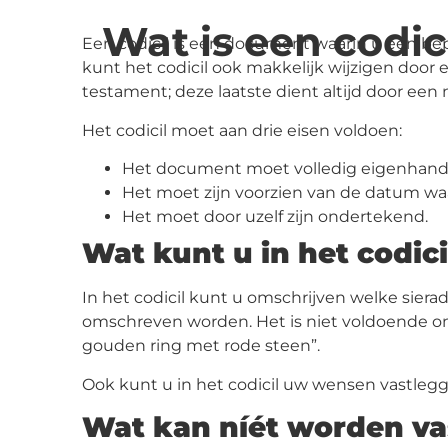
Wat is een codic
Een codicil is een document waarin u een bep
kunt het codicil ook makkelijk wijzigen door e
testament; deze laatste dient altijd door een
Het codicil moet aan drie eisen voldoen:
Het document moet volledig eigenhandig g
Het moet zijn voorzien van de datum w
Het moet door uzelf zijn ondertekend.
Wat kunt u in het codici
In het codicil kunt u omschrijven welke sier
omschreven worden. Het is niet voldoende om a
gouden ring met rode steen”.
Ook kunt u in het codicil uw wensen vastleg
Wat kan níét worden vas