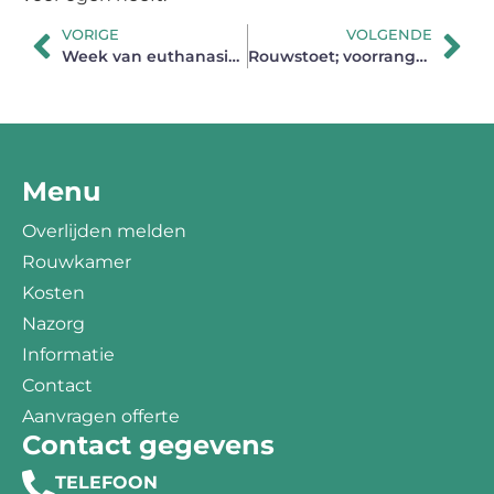
VORIGE
VOLGENDE
Week van euthanasie (13 tot en met 19 februari 2021)
Rouwstoet; voorrangsregels
Menu
Overlijden melden
Rouwkamer
Kosten
Nazorg
Informatie
Contact
Aanvragen offerte
Contact gegevens
TELEFOON